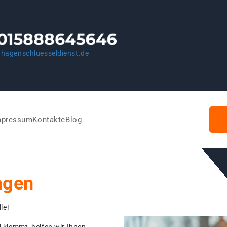
hagenschluesseldienst.de
mpressum
Kontakte
Blog
agen
le!