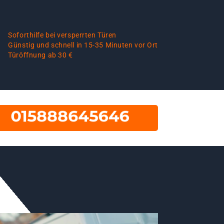
Soforthilfe bei versperrten Türen
Günstig und schnell in 15-35 Minuten vor Ort
Türöffnung ab 30 €